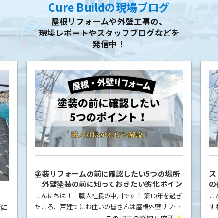
Cure Buildの現場ブログ
屋根リフォームや外壁工事の、
現場レポートやスタッフブログなどを
発信中！
塗装リフォームの前に確認したい5つの場所
ス
｜外壁塗装の前に知っておきたい劣化ポイン
の
ト
こんにちは！ 職人社長の中川です！ 築10年を過ぎ
こ
策に
たころ、戸建てにお住いの皆さんは屋根外壁リフォ
す
ームのご検討をされますよね！今日は、リフォーム
が