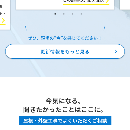
この記事の詳細を確認
川
の前に確認すべき5つのポイントをお話しします！
に
既存
①屋根 屋根は普段見ることがで […]
す
0
ぜひ、現場の“今”を感じてください！
更新情報をもっと見る
今気になる、
聞きたかったことはここに。
屋根・外壁工事でよくいただくご相談