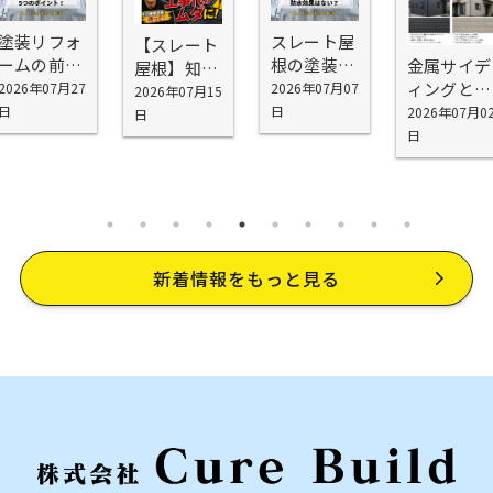
塗装リフォ
スレート屋
【スレート
ームの前に
根の塗装に
金属サイデ
屋根】知ら
確認したい
防水効果は
ィングと窯
2026年07月27
2026年07月07
ないと工事
2026年07月15
5つの場所
ない？本当
業サイディ
日
日
2026年07月0
代が無駄に
日
｜外壁塗装
の役割を職
ングの特徴
日
なる！屋根
の前に知っ
人が解説
とは？外壁
塗装で劣
ておきたい
材の性質を
化・雨漏り
劣化ポイン
職人社長が
を防げない
ト
解説！
理由
新着情報をもっと見る