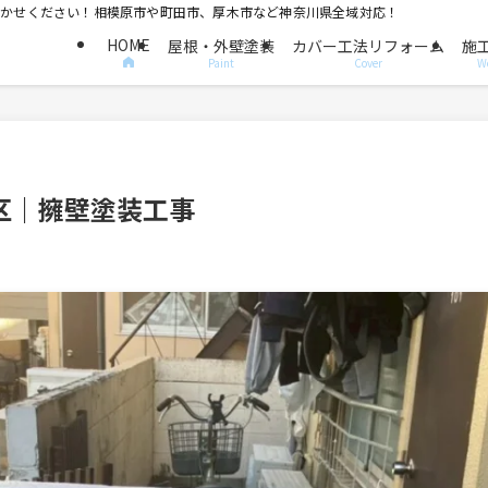
におまかせください！相模原市や町田市、厚木市など神奈川県全域対応！
HOME
屋根・外壁塗装
カバー工法リフォーム
施
Paint
Cover
W
区｜擁壁塗装工事