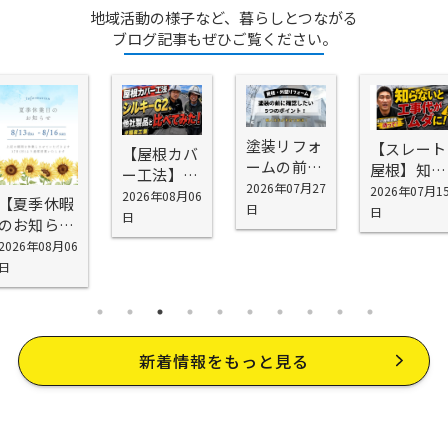
地域活動の様子など、暮らしとつながる
ブログ記事もぜひご覧ください。
塗装リフォ
【スレート
【屋根カバ
ームの前に
屋根】知ら
ー工法】シ
確認したい
2026年07月27
ないと工事
2026年07月1
スキーG2を
2026年08月06
【夏季休暇
5つの場所
日
代が無駄に
日
お勧めする
日
のお知ら
｜外壁塗装
なる！屋根
理由
せ】
2026年08月06
の前に知っ
塗装で劣
日
ておきたい
化・雨漏り
劣化ポイン
を防げない
ト
理由
新着情報をもっと見る