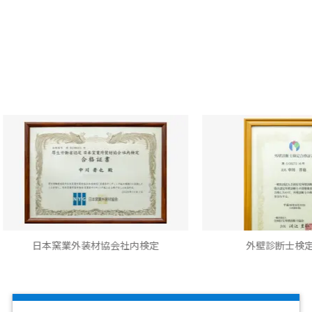
外装材協会社内検定
外壁診断士検定合格書