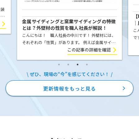
塗装
【
こと
金属サイディングと窯業サイディングの特徴
｜
屋根
とは？外壁材の性質を職人社長が解説！
例
こ
ま
こんにちは！ 職人社長の中川です！ 外壁材には、
で
それぞれの「性質」があります。 例えば金属サイデ
の
ィング（ガルバリウム鋼板）は、気温の変化によっ
この記事の詳細を確認
E
て膨張したり収縮したりします。夏の強い日差しを
を
受ければ少し伸び、冬に気温が下が […]
ぜひ、現場の“今”を感じてください！
更新情報をもっと見る