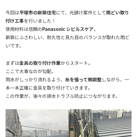
今回は
平塚市の新築住宅
にて、元請け案件として
雨どい取り
付け工事
を行いました！
使用材料は信頼の
Panasonic シビルスケア
。
新築にふさわしい、耐久性と見た目のバランスが取れた雨ど
いです。
まずは
金具の取り付け作業
からスタート。
ここで大事なのが勾配。
雨水がしっかり流れるよう、
糸を張って微調整
しながら、一
本一本正確に金具を取り付けていきます。
この作業が、後々の排水トラブル防止につながります。