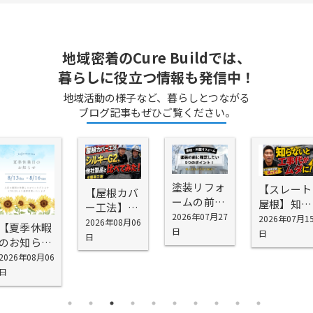
地域密着のCure Buildでは、
暮らしに役立つ情報も発信中！
地域活動の様子など、暮らしとつながる
ブログ記事もぜひご覧ください。
塗装リフォ
【スレート
【屋根カバ
ームの前に
屋根】知ら
ー工法】シ
確認したい
2026年07月27
ないと工事
2026年07月1
スキーG2を
2026年08月06
【夏季休暇
5つの場所
日
代が無駄に
日
お勧めする
日
のお知ら
｜外壁塗装
なる！屋根
理由
せ】
2026年08月06
の前に知っ
塗装で劣
日
ておきたい
化・雨漏り
劣化ポイン
を防げない
ト
理由