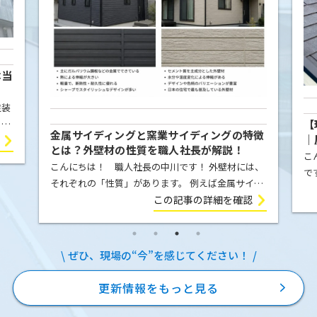
本当
塗装
【
こと
金属サイディングと窯業サイディングの特徴
｜
屋根
とは？外壁材の性質を職人社長が解説！
例
こ
ま
こんにちは！ 職人社長の中川です！ 外壁材には、
で
それぞれの「性質」があります。 例えば金属サイデ
の
ィング（ガルバリウム鋼板）は、気温の変化によっ
この記事の詳細を確認
E
て膨張したり収縮したりします。夏の強い日差しを
を
受ければ少し伸び、冬に気温が下が […]
ぜひ、現場の“今”を感じてください！
更新情報をもっと見る