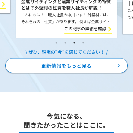
金属サイディングと窯業サイディングの特徴
｜
屋根
とは？外壁材の性質を職人社長が解説！
例
こ
ま
こんにちは！ 職人社長の中川です！ 外壁材には、
で
それぞれの「性質」があります。 例えば金属サイデ
の
ィング（ガルバリウム鋼板）は、気温の変化によっ
この記事の詳細を確認
E
て膨張したり収縮したりします。夏の強い日差しを
を
受ければ少し伸び、冬に気温が下が […]
ぜひ、現場の“今”を感じてください！
更新情報をもっと見る
今気になる、
聞きたかったことはここに。