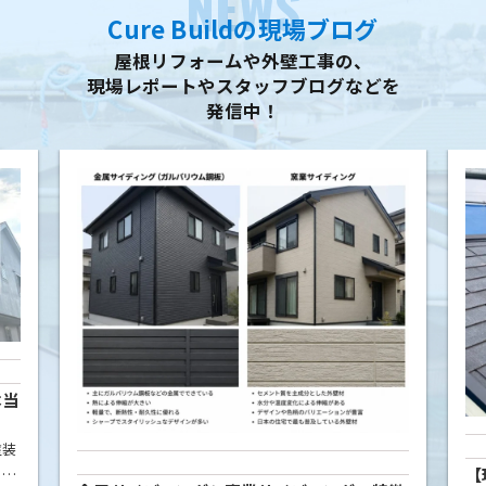
NEWS
Cure Buildの現場ブログ
屋根リフォームや外壁工事の、
現場レポートやスタッフブログなどを
発信中！
本当
塗装
【
こと