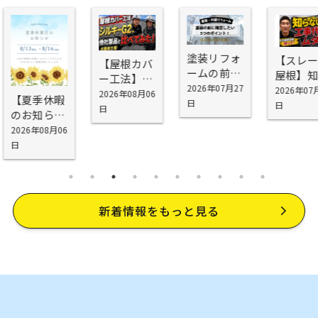
塗装リフォ
【スレート
【屋根カバ
ームの前に
屋根】知ら
ー工法】シ
確認したい
2026年07月27
ないと工事
2026年07月1
スキーG2を
2026年08月06
【夏季休暇
5つの場所
日
代が無駄に
日
お勧めする
日
のお知ら
｜外壁塗装
なる！屋根
理由
せ】
2026年08月06
の前に知っ
塗装で劣
日
ておきたい
化・雨漏り
劣化ポイン
を防げない
ト
理由
新着情報をもっと見る