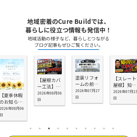
地域密着のCure Buildでは、
暮らしに役立つ情報も発信中！
地域活動の様子など、暮らしとつながる
ブログ記事もぜひご覧ください。
塗装リフォ
【スレート
【屋根カバ
ームの前に
屋根】知ら
ー工法】シ
確認したい
2026年07月27
ないと工事
2026年07月1
スキーG2を
2026年08月06
【夏季休暇
5つの場所
日
代が無駄に
日
お勧めする
日
のお知ら
｜外壁塗装
なる！屋根
理由
せ】
2026年08月06
の前に知っ
塗装で劣
日
ておきたい
化・雨漏り
劣化ポイン
を防げない
ト
理由