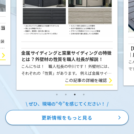
本当
塗装
【
こと
金属サイディングと窯業サイディングの特徴
｜
屋根
とは？外壁材の性質を職人社長が解説！
例
こ
ま
こんにちは！ 職人社長の中川です！ 外壁材には、
で
それぞれの「性質」があります。 例えば金属サイデ
の
ィング（ガルバリウム鋼板）は、気温の変化によっ
この記事の詳細を確認
E
て膨張したり収縮したりします。夏の強い日差しを
を
受ければ少し伸び、冬に気温が下が […]
ぜひ、現場の“今”を感じてください！
更新情報をもっと見る