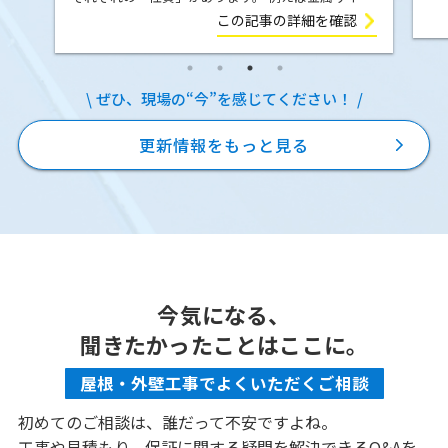
の
ィング（ガルバリウム鋼板）は、気温の変化によっ
この記事の詳細を確認
E
て膨張したり収縮したりします。夏の強い日差しを
を
受ければ少し伸び、冬に気温が下が […]
ぜひ、現場の“今”を感じてください！
更新情報をもっと見る
今気になる、
聞きたかったことはここに。
屋根・外壁工事でよくいただくご相談
初めてのご相談は、誰だって不安ですよね。
工事や見積もり、保証に関する疑問を解決できるQ&Aを