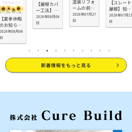
塗装リフォ
【スレート
【屋根カバ
ームの前に
屋根】知ら
ー工法】シ
確認したい
2026年07月27
ないと工事
2026年07月1
スキーG2を
2026年08月06
【夏季休暇
5つの場所
日
代が無駄に
日
お勧めする
日
のお知ら
｜外壁塗装
なる！屋根
理由
せ】
2026年08月06
の前に知っ
塗装で劣
日
ておきたい
化・雨漏り
劣化ポイン
を防げない
ト
理由
新着情報をもっと見る