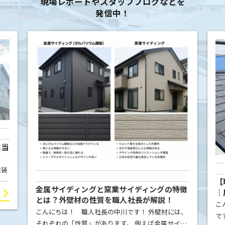
現場レポートやスタッフブログなどを
発信中！
本当
塗装
【
こと
金属サイディングと窯業サイディングの特徴
｜
屋根
とは？外壁材の性質を職人社長が解説！
例
こ
ま
こんにちは！ 職人社長の中川です！ 外壁材には、
で
それぞれの「性質」があります。 例えば金属サイデ