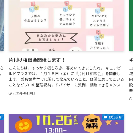
。
片付け相談会開催します！
中心
こんにちは、すっかり桜も咲き、春めいてきましたね。 キュアビ
1
す。
ルドプラスでは、４月１８日（金）に『片付け相談会』を開催し
域
、
ます。 普段お片付けに関して悩んでいること、疑問に思ってこいる
向
ことなどプロの整理収納アドバイザーに質問、相談できるャンス...
設
無.
2025年4月10日
せ
お知らせ