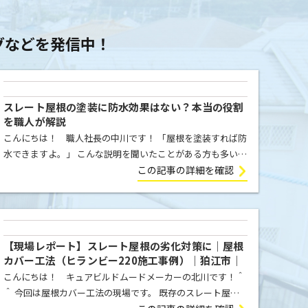
グ
グなどを
発信中！
スレート屋根の塗装に防水効果はない？本当の役割
を職人が解説
こんにちは！ 職人社長の中川です！ 「屋根を塗装すれば防
水できますよ。」 こんな説明を聞いたことがある方も多いと
思います。 しかし、スレート屋根に関して言えば、この考え
この記事の詳細を確認
方には少し誤解があります。 実は、屋根塗装の本来の目 […]
【現場レポート】スレート屋根の劣化対策に｜屋根
カバー工法（ヒランビー220施工事例）｜狛江市｜
元請け案件
こんにちは！ キュアビルドムードメーカーの北川です！＾
＾ 今回は屋根カバー工法の現場です。 既存のスレート屋根