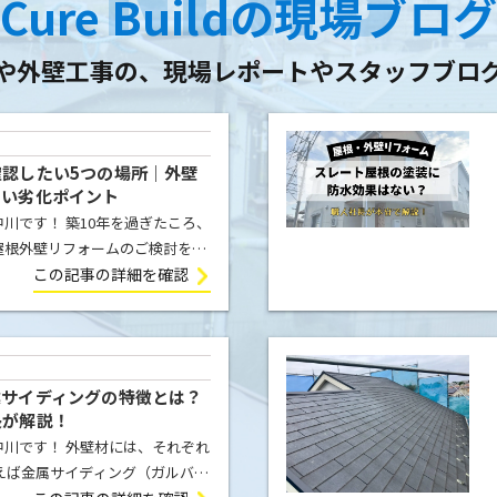
Cure Buildの現場ブロ
や外壁工事の、
現場レポートやスタッフブロ
認したい5つの場所｜外壁
たい劣化ポイント
川です！ 築10年を過ぎたころ、
屋根外壁リフォームのご検討をさ
ォームの前に確認すべき5つのポ
この記事の詳細を確認
屋根 屋根は普段見ることがで
業サイディングの特徴とは？
長が解説！
川です！ 外壁材には、それぞれ
えば金属サイディング（ガルバリ