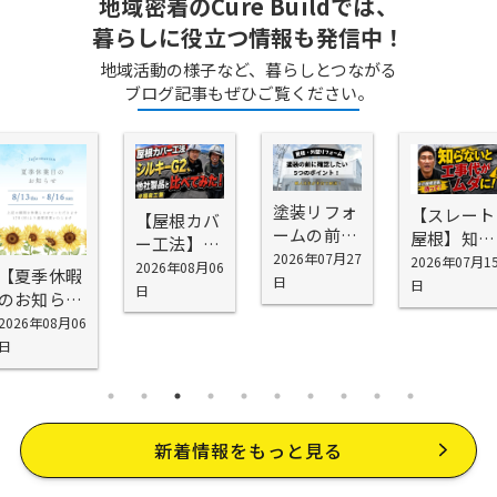
地域密着のCure Buildでは、
暮らしに役立つ情報も発信中！
地域活動の様子など、暮らしとつながる
ブログ記事もぜひご覧ください。
塗装リフォ
【スレート
【屋根カバ
ームの前に
屋根】知ら
ー工法】シ
確認したい
2026年07月27
ないと工事
2026年07月1
スキーG2を
2026年08月06
【夏季休暇
5つの場所
日
代が無駄に
日
お勧めする
日
のお知ら
｜外壁塗装
なる！屋根
理由
せ】
2026年08月06
の前に知っ
塗装で劣
日
ておきたい
化・雨漏り
劣化ポイン
を防げない
ト
理由
新着情報をもっと見る