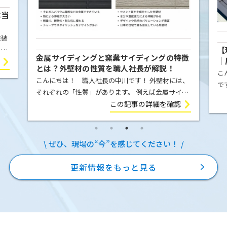
本当
塗装
【
こと
金属サイディングと窯業サイディングの特徴
｜
屋根
とは？外壁材の性質を職人社長が解説！
例
こ
ま
こんにちは！ 職人社長の中川です！ 外壁材には、
で
それぞれの「性質」があります。 例えば金属サイデ
の
ィング（ガルバリウム鋼板）は、気温の変化によっ
この記事の詳細を確認
E
て膨張したり収縮したりします。夏の強い日差しを
を
受ければ少し伸び、冬に気温が下が […]
ぜひ、現場の“今”を感じてください！
更新情報をもっと見る