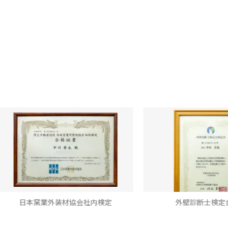
外装材協会社内検定
外壁診断士検定合格書