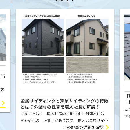
【現場レポート】スレート屋根の劣化対策に
特徴
｜屋根カバー工法（ヒランビー220施工事
例）｜狛江市｜元請け案件
こんにちは！ キュアビルドムードメーカーの北川
には、
です！＾＾ 今回は屋根カバー工法の現場です。 既存
サイデ
のスレート屋根の上から、防水シート「Pカラー
この記事の詳細を確認
よっ
認
EX」を施工し、新しい屋根材としてヒランビー220