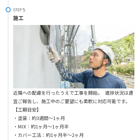
STEP
施工
近隣への配慮を行ったうえで工事を開始。 進捗状況は適
宜ご報告し、施工中のご要望にも柔軟に対応可能です。
【工期目安】
・塗装：約3週間〜1ヶ月
・MIX：約1ヶ月〜1ヶ月半
・カバー工法：約1ヶ月半〜2ヶ月