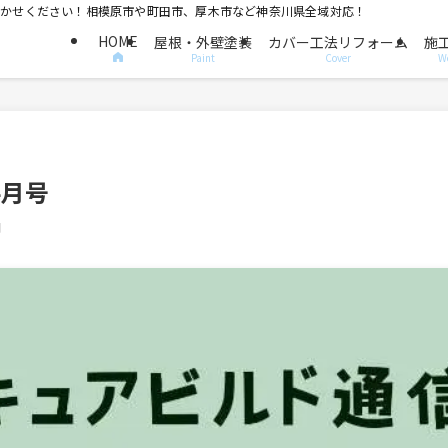
におまかせください！相模原市や町田市、厚木市など神奈川県全域対応！
HOME
屋根・外壁塗装
カバー工法リフォーム
施
Paint
Cover
W
4月号
日