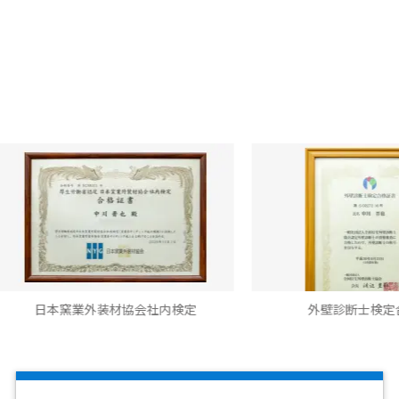
本窯業外装材協会社内検定
外壁診断士検定合格書