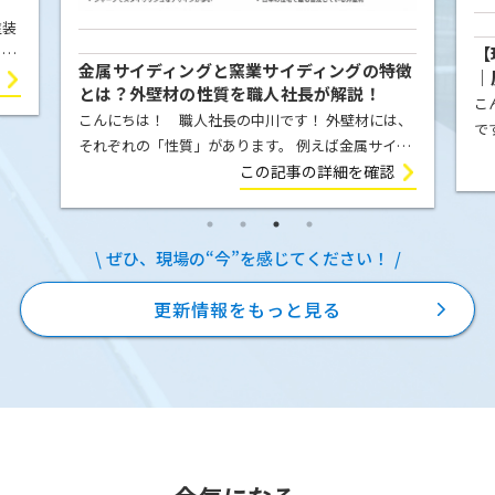
塗装
【
こと
金属サイディングと窯業サイディングの特徴
｜
屋根
とは？外壁材の性質を職人社長が解説！
例
こ
ま
こんにちは！ 職人社長の中川です！ 外壁材には、
で
それぞれの「性質」があります。 例えば金属サイデ
の
ィング（ガルバリウム鋼板）は、気温の変化によっ
この記事の詳細を確認
E
て膨張したり収縮したりします。夏の強い日差しを
を
受ければ少し伸び、冬に気温が下が […]
ぜひ、現場の“今”を感じてください！
更新情報をもっと見る