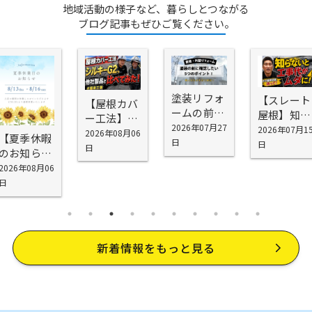
地域活動の様子など、暮らしとつながる
ブログ記事もぜひご覧ください。
塗装リフォ
【スレート
【屋根カバ
ームの前に
屋根】知ら
ー工法】シ
確認したい
2026年07月27
ないと工事
2026年07月1
スキーG2を
2026年08月06
【夏季休暇
5つの場所
日
代が無駄に
日
お勧めする
日
のお知ら
｜外壁塗装
なる！屋根
理由
せ】
2026年08月06
の前に知っ
塗装で劣
日
ておきたい
化・雨漏り
劣化ポイン
を防げない
ト
理由
新着情報をもっと見る