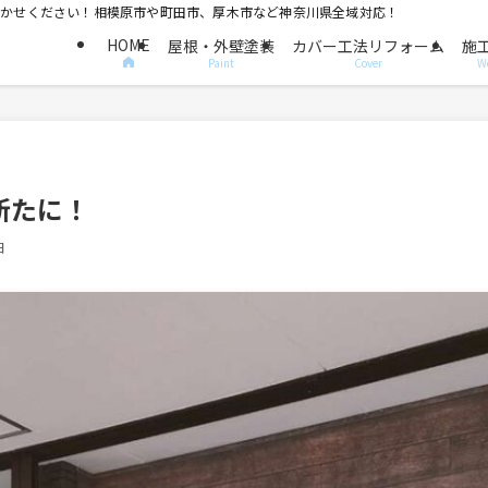
におまかせください！相模原市や町田市、厚木市など神奈川県全域対応！
HOME
屋根・外壁塗装
カバー工法リフォーム
施
Paint
Cover
W
新たに！
日