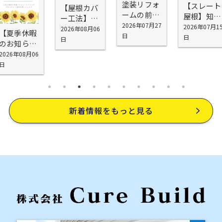
塗装リフォ
【スレート
【屋根カバ
ームの前に
屋根】知ら
ー工法】シ
確認したい
2026年07月27
ないと工事
2026年07月1
スキーG2を
2026年08月06
【夏季休暇
5つの場所
日
代が無駄に
日
お勧めする
日
のお知ら
｜外壁塗装
なる！屋根
理由
せ】
2026年08月06
の前に知っ
塗装で劣
日
ておきたい
化・雨漏り
劣化ポイン
を防げない
ト
理由
新着情報をもっと見る