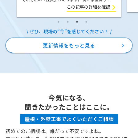
の
ィング（ガルバリウム鋼板）は、気温の変化によっ
この記事の詳細を確認
E
て膨張したり収縮したりします。夏の強い日差しを
を
受ければ少し伸び、冬に気温が下が […]
ぜひ、現場の“今”を感じてください！
更新情報をもっと見る
今気になる、
聞きたかったことはここに。
屋根・外壁工事でよくいただくご相談
初めてのご相談は、誰だって不安ですよね。