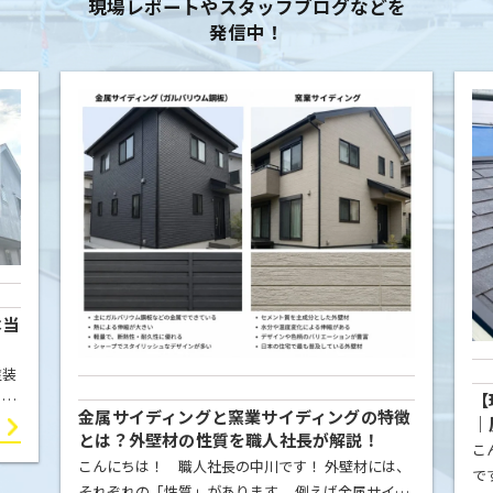
現場レポートやスタッフブログなどを
発信中！
本当
塗装
【
こと
金属サイディングと窯業サイディングの特徴
｜
屋根
とは？外壁材の性質を職人社長が解説！
例
こ
ま
こんにちは！ 職人社長の中川です！ 外壁材には、
で
それぞれの「性質」があります。 例えば金属サイデ