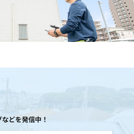
グ
グなどを
発信中！