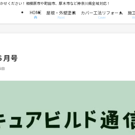
におまかせください！相模原市や町田市、厚木市など神奈川県全域対応！
HOME
屋根・外壁塗装
カバー工法リフォーム
施
Paint
Cover
W
６月号
5日