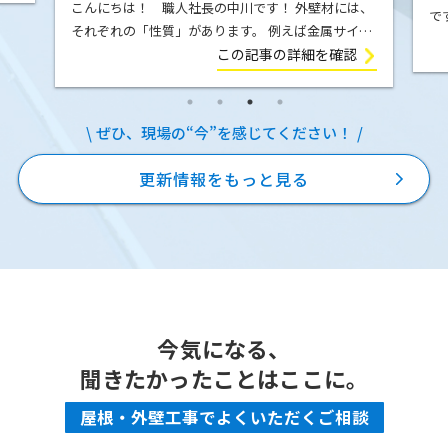
こんにちは！ 職人社長の中川です！ 外壁材には、
で
それぞれの「性質」があります。 例えば金属サイデ
の
ィング（ガルバリウム鋼板）は、気温の変化によっ
この記事の詳細を確認
E
て膨張したり収縮したりします。夏の強い日差しを
を
受ければ少し伸び、冬に気温が下が […]
ぜひ、現場の“今”を感じてください！
更新情報をもっと見る
今気になる、
聞きたかったことはここに。
屋根・外壁工事でよくいただくご相談