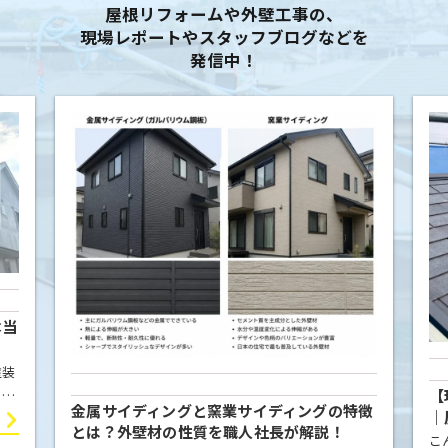
屋根リフォームや外壁工事の、
現場レポートやスタッフブログなどを
発信中！
本当
塗装
【
こと
金属サイディングと窯業サイディングの特徴
｜
屋根
とは？外壁材の性質を職人社長が解説！
例
こ
ま