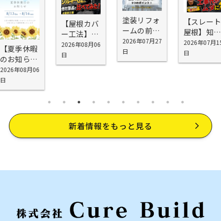
塗装リフォ
【スレート
【屋根カバ
ームの前に
屋根】知ら
ー工法】シ
確認したい
2026年07月27
ないと工事
2026年07月1
スキーG2を
2026年08月06
【夏季休暇
5つの場所
日
代が無駄に
日
お勧めする
日
のお知ら
｜外壁塗装
なる！屋根
理由
せ】
2026年08月06
の前に知っ
塗装で劣
日
ておきたい
化・雨漏り
劣化ポイン
を防げない
ト
理由
新着情報をもっと見る