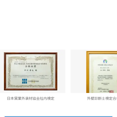
外装材協会社内検定
外壁診断士検定合格書