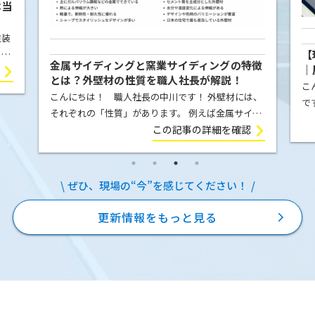
本当
塗装
【
こと
金属サイディングと窯業サイディングの特徴
｜
屋根
とは？外壁材の性質を職人社長が解説！
例
こ
ま
こんにちは！ 職人社長の中川です！ 外壁材には、
で
それぞれの「性質」があります。 例えば金属サイデ
の
ィング（ガルバリウム鋼板）は、気温の変化によっ
この記事の詳細を確認
E
て膨張したり収縮したりします。夏の強い日差しを
を
受ければ少し伸び、冬に気温が下が […]
ぜひ、現場の“今”を感じてください！
更新情報をもっと見る