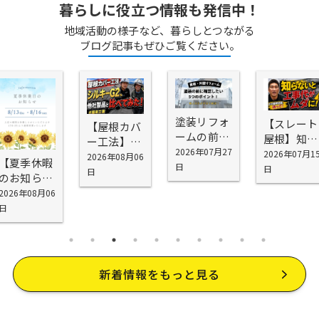
暮らしに役立つ情報も発信中！
地域活動の様子など、暮らしとつながる
ブログ記事もぜひご覧ください。
塗装リフォ
【スレート
【屋根カバ
ームの前に
屋根】知ら
ー工法】シ
確認したい
2026年07月27
ないと工事
2026年07月1
スキーG2を
2026年08月06
【夏季休暇
5つの場所
日
代が無駄に
日
お勧めする
日
のお知ら
｜外壁塗装
なる！屋根
理由
せ】
2026年08月06
の前に知っ
塗装で劣
日
ておきたい
化・雨漏り
劣化ポイン
を防げない
ト
理由
新着情報をもっと見る