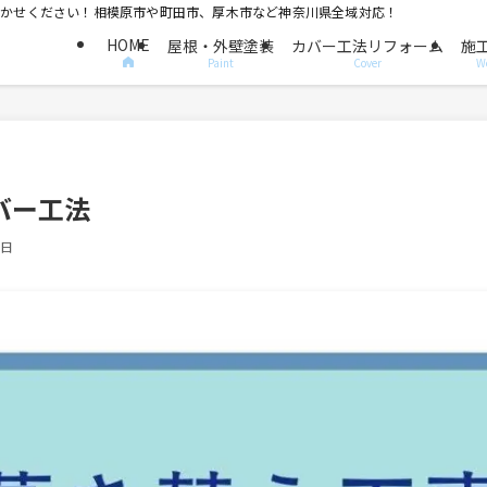
におまかせください！相模原市や町田市、厚木市など神奈川県全域対応！
HOME
屋根・外壁塗装
カバー工法リフォーム
施
Paint
Cover
W
バー工法
9日