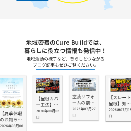
地域密着のCure Buildでは、
暮らしに役立つ情報も発信中！
地域活動の様子など、暮らしとつながる
ブログ記事もぜひご覧ください。
塗装リフォ
【スレート
【屋根カバ
ームの前に
屋根】知ら
ー工法】シ
確認したい
2026年07月27
ないと工事
2026年07月1
スキーG2を
2026年08月06
【夏季休暇
5つの場所
日
代が無駄に
日
お勧めする
日
のお知ら
｜外壁塗装
なる！屋根
理由
せ】
2026年08月06
の前に知っ
塗装で劣