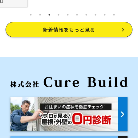
日
ておきたい
化・雨漏り
劣化ポイン
を防げない
ト
理由
新着情報をもっと見る