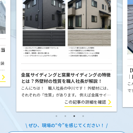
本当
塗装
【
こと
金属サイディングと窯業サイディングの特徴
｜
屋根
とは？外壁材の性質を職人社長が解説！
例
こ
ま
こんにちは！ 職人社長の中川です！ 外壁材には、
で
それぞれの「性質」があります。 例えば金属サイデ
の
ィング（ガルバリウム鋼板）は、気温の変化によっ
この記事の詳細を確認
E
て膨張したり収縮したりします。夏の強い日差しを
を
受ければ少し伸び、冬に気温が下が […]
ぜひ、現場の“今”を感じてください！