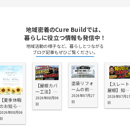
地域密着のCure Buildでは、
暮らしに役立つ情報も発信中！
地域活動の様子など、暮らしとつながる
ブログ記事もぜひご覧ください。
塗装リフォ
【スレート
【屋根カバ
ームの前に
屋根】知ら
ー工法】シ
確認したい
2026年07月27
ないと工事
2026年07月1
スキーG2を
2026年08月06
【夏季休暇
5つの場所
日
代が無駄に
日
お勧めする
日
のお知ら
｜外壁塗装
なる！屋根
理由
せ】
2026年08月06
の前に知っ
塗装で劣
日
ておきたい
化・雨漏り
劣化ポイン
を防げない