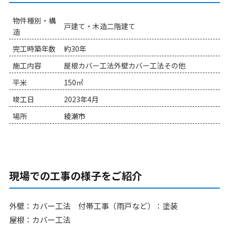
物件種別・構
戸建て・木造二階建て
造
完工時築年数
約30年
施工内容
屋根カバー工法外壁カバー工法その他
平米
150㎡
竣工日
2023年4月
場所
綾瀬市
現場での工事の様子をご紹介
外壁：カバー工法 付帯工事（雨戸など）：塗装
屋根：カバー工法