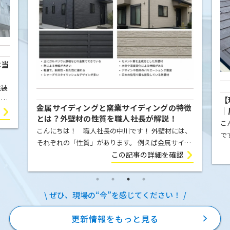
本当
塗装
【
こと
金属サイディングと窯業サイディングの特徴
｜
屋根
とは？外壁材の性質を職人社長が解説！
例
こ
ま
こんにちは！ 職人社長の中川です！ 外壁材には、
で
それぞれの「性質」があります。 例えば金属サイデ
の
ィング（ガルバリウム鋼板）は、気温の変化によっ
この記事の詳細を確認
E
て膨張したり収縮したりします。夏の強い日差しを
を
受ければ少し伸び、冬に気温が下が […]
ぜひ、現場の“今”を感じてください！
更新情報をもっと見る