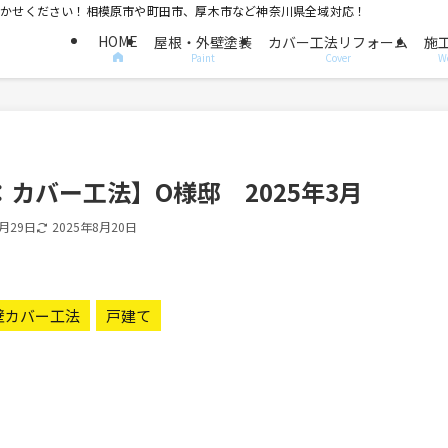
におまかせください！相模原市や町田市、厚木市など神奈川県全域対応！
HOME
屋根・外壁塗装
カバー工法リフォーム
施
Paint
Cover
W
カバー工法】O様邸 2025年3月
3月29日
2025年8月20日
壁カバー工法
戸建て