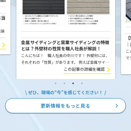
本当
塗装
【
こと
金属サイディングと窯業サイディングの特徴
｜
屋根
とは？外壁材の性質を職人社長が解説！
例
こ
ま
こんにちは！ 職人社長の中川です！ 外壁材には、
で
それぞれの「性質」があります。 例えば金属サイデ
の
ィング（ガルバリウム鋼板）は、気温の変化によっ
この記事の詳細を確認
E
て膨張したり収縮したりします。夏の強い日差しを
を
受ければ少し伸び、冬に気温が下が […]
ぜひ、現場の“今”を感じてください！
更新情報をもっと見る