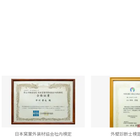
本窯業外装材協会社内検定
外壁診断士検定合格書