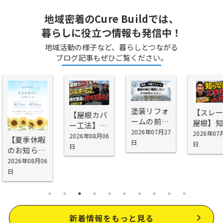
地域密着のCure Buildでは、
暮らしに役立つ情報も発信中！
地域活動の様子など、暮らしとつながる
ブログ記事もぜひご覧ください。
塗装リフォ
【スレート
【屋根カバ
ームの前に
屋根】知ら
ー工法】シ
確認したい
2026年07月27
ないと工事
2026年07月1
スキーG2を
2026年08月06
【夏季休暇
5つの場所
日
代が無駄に
日
お勧めする
日
のお知ら
｜外壁塗装
なる！屋根
理由
せ】
2026年08月06
の前に知っ
塗装で劣
日
ておきたい
化・雨漏り
劣化ポイン
を防げない
ト
理由
新着情報をもっと見る