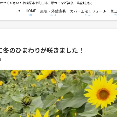
におまかせください！相模原市や町田市、厚木市など神奈川県全域対応！
HOME
屋根・外壁塗装
カバー工法リフォーム
施
Paint
Cover
W
に冬のひまわりが咲きました！
日