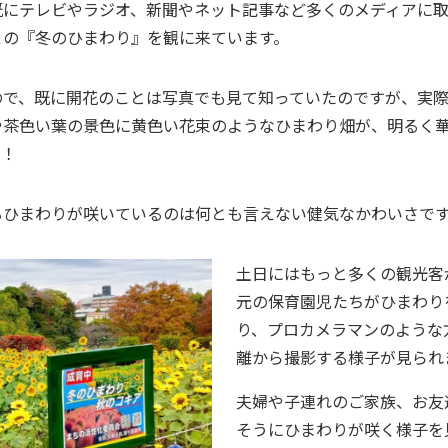
既にテレビやラジオ、新聞やネット記事など多くのメディアに
この『冬のひまわり』を観に来ています。
ので、既に開花のことは写真でも見て知っていたのですが、実
や茶色い葉の景色に黄色い花束のようなひまわり畑が、明るく
た！
るひまわりが咲いているのは何とも言えない健気なかわいさで
土日にはもっと多くの観光客
元の保育園児たちがひまわり
り、プロカメラマンのような
離から撮影する様子が見られ
夫婦や子連れのご家族、お友
そうにひまわりが咲く様子を